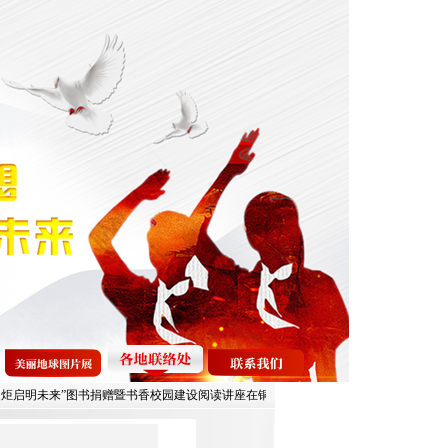
炬启明未来”图书捐赠暨书香校园建设阅读讲座在铜陵市铜都小学成功举办
阅读培育